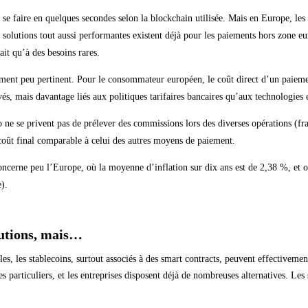
 se faire en quelques secondes selon la blockchain utilisée. Mais en Europe, les
s solutions tout aussi performantes existent déjà pour les paiements hors zone e
ait qu’à des besoins rares.
ument peu pertinent. Pour le consommateur européen, le coût direct d’un paieme
evés, mais davantage liés aux politiques tarifaires bancaires qu’aux technologies
to ne se privent pas de prélever des commissions lors des diverses opérations (frai
coût final comparable à celui des autres moyens de paiement.
concerne peu l’Europe, où la moyenne d’inflation sur dix ans est de 2,38 %, et où
).
lutions, mais…
les, les stablecoins, surtout associés à des smart contracts, peuvent effectivemen
 particuliers, et les entreprises disposent déjà de nombreuses alternatives. Les s