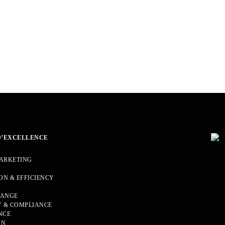
D’EXCELLENCE
MARKETING
ON & EFFICIENCY
HANGE
 & COMPLIANCE
NCE
IN