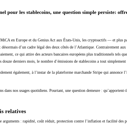
el pour les stablecoins, une question simple persiste: offr
 MiCA en Europe et du Genius Act aux États-Unis, les cryptoactifs — et plus pa
ésormais d’un cadre légal des deux côtés de l’Atlantique. Contrairement aux cry
ment, ce qui attire des acteurs bancaires européens plus traditionnels tels qu
ouze derniers mois, le nombre d’émissions de stablecoins a tout simplement tr
apidement également, à l’instar de la plateforme marchande Stripe qui annonce
ins dans nos usages quotidiens. Pourtant, une question demeure : qu’apportent-i
s relatives
arguments : rapidité, coût réduit, protection contre l’inflation et facilité des 