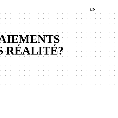
EN
a
PAIEMENTS
S RÉALITÉ?