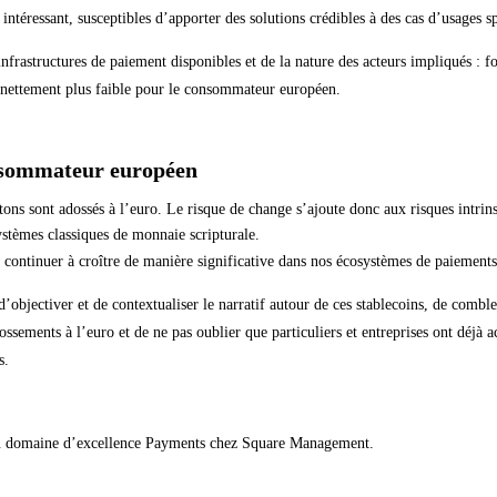
intéressant, susceptibles d’apporter des solutions crédibles à des cas d’usages s
frastructures de paiement disponibles et de la nature des acteurs impliqués : for
 nettement plus faible pour le consommateur européen.
onsommateur européen
etons sont adossés à l’euro. Le risque de change s’ajoute donc aux risques intrins
systèmes classiques de monnaie scripturale.
t continuer à croître de manière significative dans nos écosystèmes de paiement
 d’objectiver et de contextualiser le narratif autour de ces stablecoins, de combl
ssements à l’euro et de ne pas oublier que particuliers et entreprises ont déjà
s.
u domaine d’excellence Payments chez Square Management.