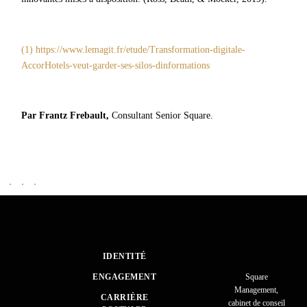
(1) https://www.lemagit.fr/etude/Transformation-digitale-
AccorHotels-veut-garder-ses-silos-dinformations
Par Frantz Frebault,
Consultant Senior Square.
IDENTITÉ
ENGAGEMENT
Square
Management,
CARRIÈRE
cabinet de conseil