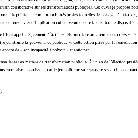
 terrain collaborative sur les transformations publiques. Cet ouvrage propose no
omme la politique de micro-mobilités professionnelles, le portage d’initiatives, 
nne comme levier d’implication collective ou encore la création de dispositifs l
 l’État appelle également l’État à se réformer face au « temps des crises ». Dan
e (re)construire la gouvernance publique ». Cette action passe par la remédiation
 encore de « son incapacité à prévoir » et anticiper.
ives larges en matière de transformation publique. À un an de l’élection présid
s entreprises aboutissent, car le jeu politique va reprendre ses droits obstruan
e.