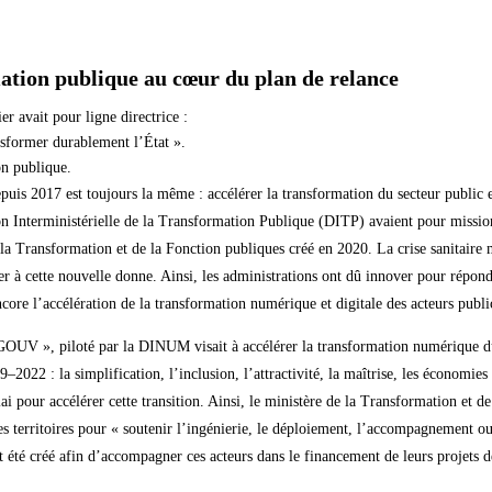
mation publique au cœur du plan de relance
er avait pour ligne directrice :
nsformer durablement l’État ».
on publique.
puis 2017 est toujours la même : accélérer la transformation du secteur public et
on Interministérielle de la Transformation Publique (DITP) avaient pour missi
la Transformation et de la Fonction publiques créé en 2020. La crise sanitaire m
ter à cette nouvelle donne. Ainsi, les administrations ont dû innover pour répo
ncore l’accélération de la transformation numérique et digitale des acteurs publi
V », piloté par la DINUM visait à accélérer la transformation numérique du 
19–2022 : la simplification, l’inclusion, l’attractivité, la maîtrise, les économie
ai pour accélérer cette transition. Ainsi, le ministère de la Transformation et d
es territoires pour « soutenir l’ingénierie, le déploiement, l’accompagnement o
 été créé afin d’accompagner ces acteurs dans le financement de leurs projets d