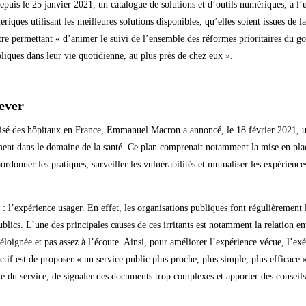
puis le 25 janvier 2021, un catalogue de solutions et d’outils numériques, à l’u
ériques utilisant les meilleures solutions disponibles, qu’elles soient issues de l
re permettant « d’animer le suivi de l’ensemble des réformes prioritaires du 
liques dans leur vie quotidienne, au plus près de chez eux ».
lever
 visé des hôpitaux en France, Emmanuel Macron a annoncé, le 18 février 2021, 
mment dans le domaine de la santé. Ce plan comprenait notamment la mise en pl
ordonner les pratiques, surveiller les vulnérabilités et mutualiser les expérien
: l’expérience usager. En effet, les organisations publiques font régulièrement l’
lics. L’une des principales causes de ces irritants est notamment la relation entr
 éloignée et pas assez à l’écoute. Ainsi, pour améliorer l’expérience vécue, l’ex
if est de proposer « un service public plus proche, plus simple, plus efficace 
ité du service, de signaler des documents trop complexes et apporter des consei