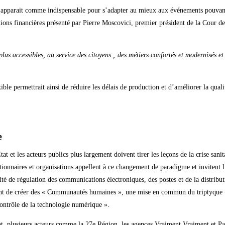
ics apparait comme indispensable pour s’adapter au mieux aux événements pouvant
tions financières présenté par Pierre Moscovici, premier président de la Cour de
 plus accessibles, au service des citoyens ; des métiers confortés et modernisés e
le permettrait ainsi de réduire les délais de production et d’améliorer la qua
e
tat et les acteurs publics plus largement doivent tirer les leçons de la crise san
ionnaires et organisations appellent à ce changement de paradigme et invitent l’
é de régulation des communications électroniques, des postes et de la distribut
ent de créer des « Communautés humaines », une mise en commun du triptyque 
Contrôle de la technologie numérique ».
, plusieurs acteurs comme la 27e Région, les agences Vraiment Vraiment et Part