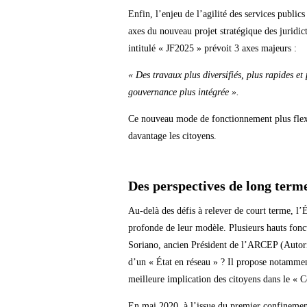
Enfin, l’enjeu de l’agilité des services publ
axes du nouveau projet stratégique des juridic
intitulé « JF2025 » prévoit 3 axes majeurs :
« Des travaux plus diversifiés, plus rapides et
gouvernance plus intégrée ».
Ce nouveau mode de fonctionnement plus flexib
davantage les citoyens.
Des perspectives de long term
Au-delà des défis à relever de court terme, l’É
profonde de leur modèle. Plusieurs hauts fonct
Soriano, ancien Président de l’ARCEP (Autorit
d’un « État en réseau » ? Il propose notamm
meilleure implication des citoyens dans le « 
En mai 2020, à l’issue du premier confinement